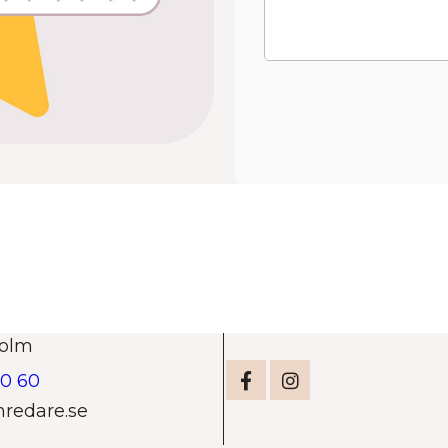
holm
00 60
nredare.se