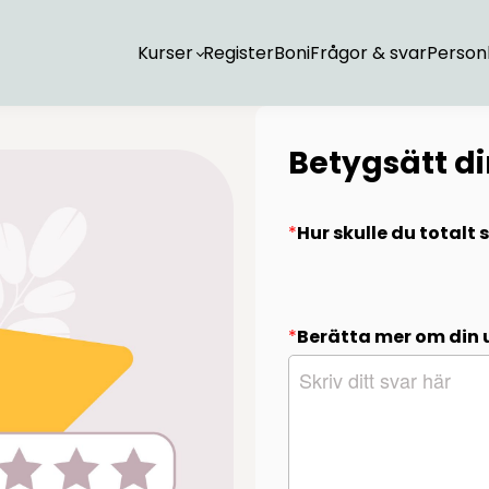
Kurser
Register
Boni
Frågor & svar
Personl
Betygsätt d
*
Hur skulle du totalt
*
Berätta mer om din 
Skriv ditt svar här