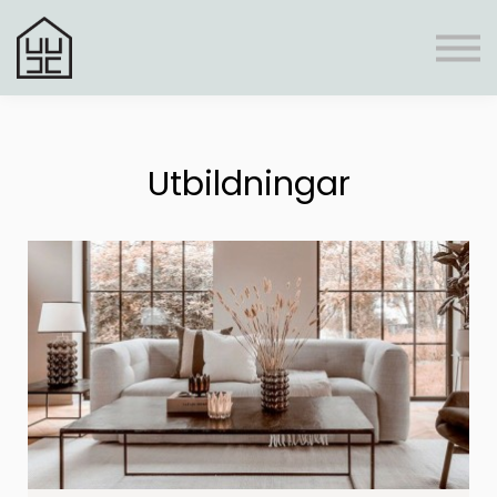
Register
Boni
Frågor & svar
Personlig rådgivning
Logga In
Utbildningar