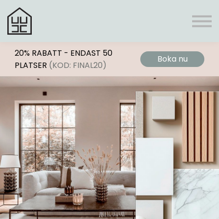
Register
Boni
Frågor & svar
Personlig rådgivning
Logga In
20% RABATT - ENDAST 50
Boka nu
PLATSER
(KOD: FINAL20)