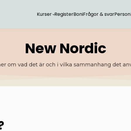
Kurser
Register
Boni
Frågor & svar
Personl
New Nordic
er om vad det är och i vilka sammanhang det an
?