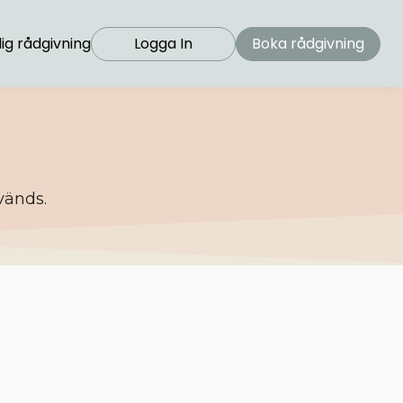
ig rådgivning
Logga In
Boka rådgivning
vänds.