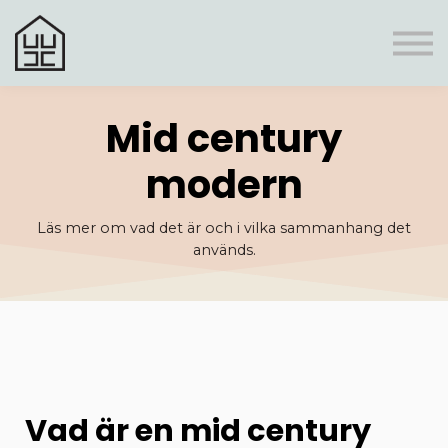
Register
Boni
Frågor & svar
Personlig rådgivning
Logga In
Mid century
modern
Läs mer om vad det är och i vilka sammanhang det
används.
Vad är en mid century