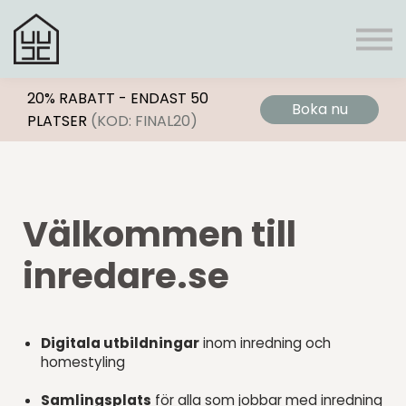
Register
Boni
Frågor & svar
Personlig rådgivning
Logga In
20% RABATT - ENDAST 50
Boka nu
PLATSER
(KOD: FINAL20)
Välkommen till
inredare.se
Digitala utbildningar
inom inredning och
homestyling
Samlingsplats
för alla som jobbar med inredning